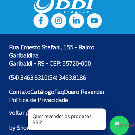
Rua Ernesto Stefani, 155 - Bairro
Garibaldina
Garibaldi - RS - CEP: 95720-000
(54) 3463.8310
(54) 3463.8186
Contato
Catálogo
Faq
Quero Revender
Política de Privacidade
voltar para o topo
Quer revender os produtos
BBI?
by Short&Sweet