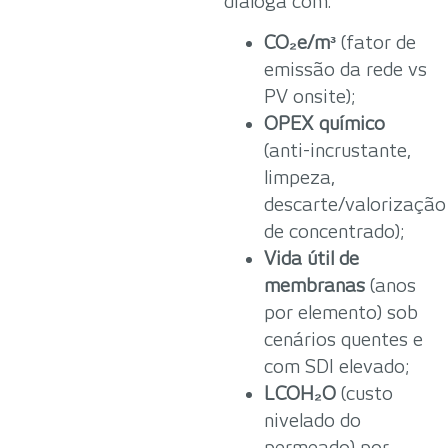
dialoga com:
CO₂e/m³
(fator de
emissão da rede vs
PV onsite);
OPEX químico
(anti-incrustante,
limpeza,
descarte/valorização
de concentrado);
Vida útil de
membranas
(anos
por elemento) sob
cenários quentes e
com SDI elevado;
LCOH₂O
(custo
nivelado do
permeado) por