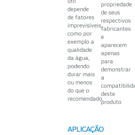
útil
propriedade
depende
de seus
de fatores
respectivos
imprevisíveis,
fabricantes
como por
e
exemplo a
aparecem
qualidade
apenas
da água,
para
podendo
demonstrar
durar mais
a
ou menos
compatibilid
do que o
deste
recomendado.
produto
APLICAÇÃO