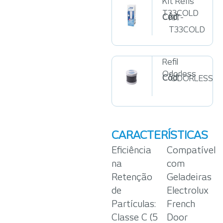
Kit Refis
T33COLD
Cód:
KIT-
T33COLD
Refil
Odorless
Cód:
ODORLESS
CARACTERÍSTICAS
Eficiência
Compatível
na
com
Retenção
Geladeiras
de
Electrolux
Partículas:
French
Classe C (5
Door