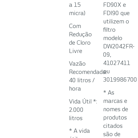
a 15
FD90X e
micra)
FDI90 que
utilizem o
Com
filtro
Redução
modelo
de Cloro
DW2042FR-
Livre
09,
41027411
Vazão
ou
Recomendada:
3019986700
40 litros /
hora
* As
marcas e
Vida Útil *:
nomes de
2.000
produtos
litros
citados
* A vida
são de